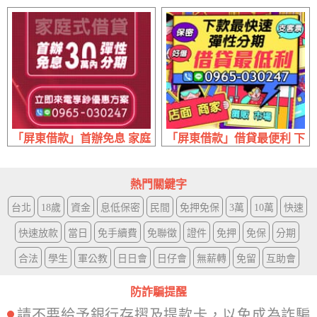
「屏東借款」首辦免息 家庭式借貸 | 30萬內 立即來電享優惠
「屏東借款」借貸最便利 下款
熱門關鍵字
台北
18歲
資金
息低保密
民間
免押免保
3萬
10萬
快速
快速放款
當日
免手續費
免聯徵
證件
免押
免保
分期
合法
學生
軍公教
日日會
日仔會
無薪轉
免留
互助會
防詐騙提醒
請不要給予銀行存摺及提款卡，以免成為詐騙