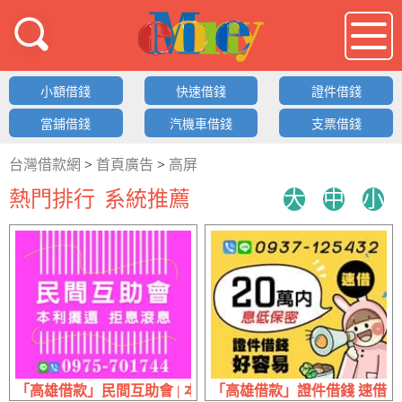
借錢LOGO
小額借錢
快速借錢
證件借錢
當鋪借錢
汽機車借錢
支票借錢
台灣借款網
>
首頁廣告
>
高屏
熱門排行
系統推薦
大
中
小
「高雄借款」民間互助會 | 本利攤還 拒息滾息
「高雄借款」證件借錢 速借好容易