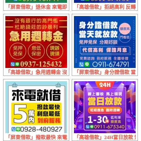
「屏東借款」退休金 來電即借 | 6萬實拿54000日繳300 9萬實拿8
「高雄借款」拒絕高利 反轉困境 
「高雄借款」急用週轉金 沒有銀行高門檻 | 拒絕錢莊的暴利
「屏東借款」身分證借款 當天就
「屏東借款」撥款最快 來電就借 | 5萬內 利息最低到府服務
「高雄借款」24H當日放款 短期