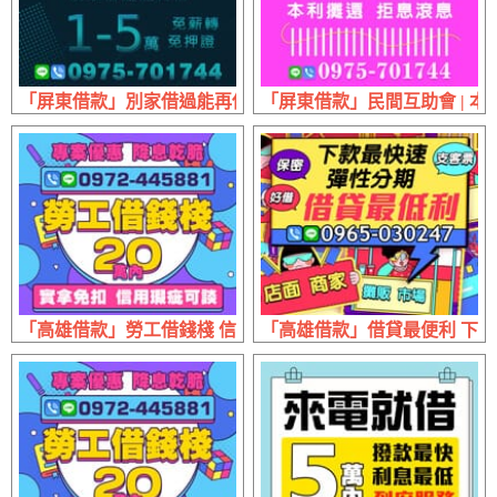
「屏東借款」別家借過能再借 月息超低現辦現領 | 1~5萬 免
「屏東借款」民間互助會 | 本
「高雄借款」勞工借錢棧 信用瑕疵可談 | 20萬內 專案優惠降
「高雄借款」借貸最便利 下款