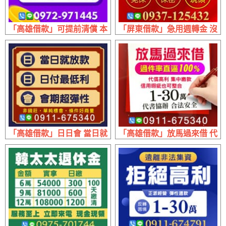
「高雄借款」可提前清償 本金+利息 | 50萬內 免押免保
「屏東借款」急用週轉金 沒有
「高雄借款」日日會 當日就放款 | 日付最低利 會期超彈性
「高雄借款」放馬過來借 代書協辦