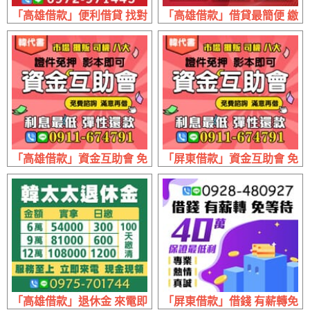
「高雄借款」便利借貸 找對專業 | 輕鬆解決人生難題
「高雄借款」借貸最簡便 繳款最多元
「高雄借款」資金互助會 免費諮詢 | 滿意再借 證件免押影本
「屏東借款」資金互助會 免費諮
「高雄借款」退休金 來電即借 | 6萬實拿54000日繳300 9萬實拿8
「屏東借款」借錢 有薪轉免等待 