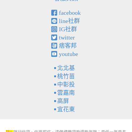
facebook
line社群
IG社群
twitter
痞客邦
youtube
北北基
桃竹苗
中彰投
雲嘉南
高屏
宜花東