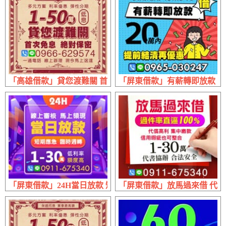
「高雄借款」貸您渡難關 首次免息絕對保密 | 1~50萬 利率
「屏東借款」有薪轉即放款 提前
「屏東借款」24H當日放款 短期應急 | 1~30萬 線上審核馬上
「屏東借款」放馬過來借 代書協辦