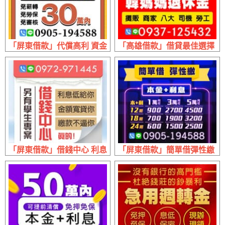
「屏東借款」代償高利 資金整合 | 30萬內 免薪轉免勞保免審
「高雄借款」借貸最佳選擇 韓媽
「屏東借款」借錢中心 利息低給你 | 金額寬貸你 繳款不逼你
「屏東借款」簡單借彈性繳 本利攤