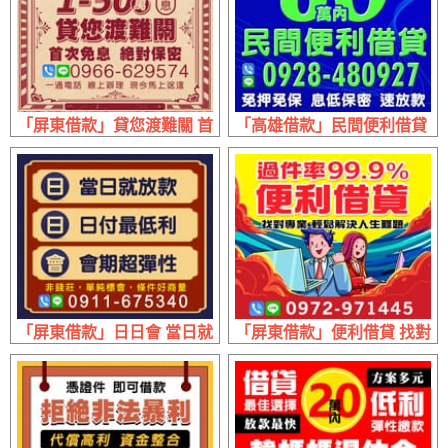
「屏東借款」貸您渡難關 首次免息絕對保密 | 1~50萬 利率
「高雄借款」民間便利借貸 免押
「屏東借款」日日會 當日就放款 | 日付最低利 會期超彈性
「屏東借款」便利借貸 找對專業