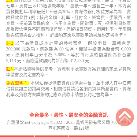
註1
銀行信貸、信用瑕疵、清償債務貸款還款年限：最低一年最長
七年，房貸土地123胎還款年限： 最低十年～最長三十年，本方案
貸款機動年利率最低12%最高30%，實際依銀行核貸方案為準。實
際貸款條件 (例：核貸金額、利率、月付金、帳管費、手續費、票
查費、提前清償違約金、信用查詢費、開辦費…等) 視個別貸款產
品及授信條件不同而有所差異，保留核貸額度、適用利率、年限期
數與核貸與否之權利， 詳細約定應以貸款申請書及約定書為準。
註2
以下為借貸成本計算的參考案例：假設申貸一筆新台幣
300,000 元款項，還款期為 60 個月，開辦手續費為新台幣 6,000
元，總費用年百分率為 3.68%，等於每月還款額度應為新台幣
5,113 元，而總還款額則為新台幣 312,780 元。
註3
本網站資料僅供參考，實際利率及貸款方案詳細約定應以貸款
申請書及約定書為準。
免責聲明：
本網站僅提供借貸資訊供需平台，並不涉入其中任何
借貸資訊之諮詢與交易，相關借貸請洽各網頁資料所屬會員，實際
利率及貸款方案詳細約定應以貸款申請書及約定書為準。。
全台最多、最快、最安全的金融資訊
台灣借款.net Copyright ©2022 - 2023 鑫睿開發有限公司 407台中市
西屯區國安一路121號