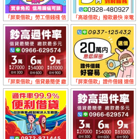
「屏東借款」勞工借錢棧 信用瑕疵可談 | 20萬內 專案優惠降
「高雄借款」撥款最快 來電就借
「屏東借款」借貸最簡便 繳款最多元 | 3萬日付300實拿27000 6
「屏東借款」證件借錢 速借好容易