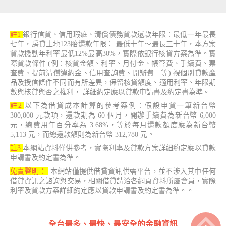
註1
銀行信貸、信用瑕疵、清償債務貸款還款年限：最低一年最長
七年，房貸土地123胎還款年限： 最低十年～最長三十年，本方案
貸款機動年利率最低12%最高30%，實際依銀行核貸方案為準。實
際貸款條件 (例：核貸金額、利率、月付金、帳管費、手續費、票
查費、提前清償違約金、信用查詢費、開辦費…等) 視個別貸款產
品及授信條件不同而有所差異，保留核貸額度、適用利率、年限期
數與核貸與否之權利， 詳細約定應以貸款申請書及約定書為準。
註2
以下為借貸成本計算的參考案例：假設申貸一筆新台幣
300,000 元款項，還款期為 60 個月，開辦手續費為新台幣 6,000
元，總費用年百分率為 3.68%，等於每月還款額度應為新台幣
5,113 元，而總還款額則為新台幣 312,780 元。
註3
本網站資料僅供參考，實際利率及貸款方案詳細約定應以貸款
申請書及約定書為準。
免責聲明：
本網站僅提供借貸資訊供需平台，並不涉入其中任何
借貸資訊之諮詢與交易，相關借貸請洽各網頁資料所屬會員，實際
利率及貸款方案詳細約定應以貸款申請書及約定書為準。。
全台最多、最快、最安全的金融資訊