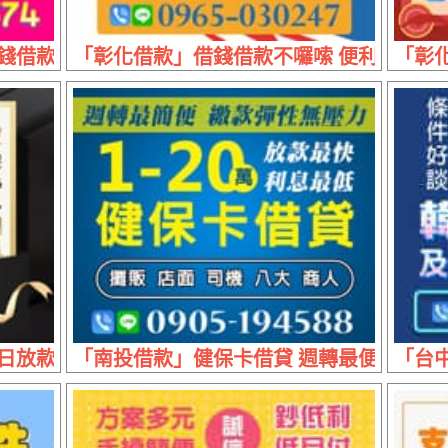
借款好容易 | 60萬內 最低利多元方案搭配
「彰化借款」借錢借款不囉嗦 便利借貸不求人
「彰化
放款 | 手續很簡便 免押又免保
「南投借款」健保卡借貸 週轉最便利 | 1-
「台中