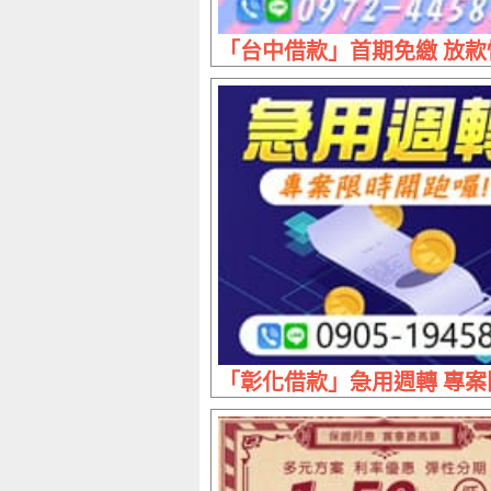
「台中借款」首期免繳 放款快速
「彰化借款」急用週轉 專案