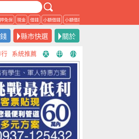
押免保
現金
借錢
小額借錢
小額借款
借款
借錢
縣市快選
關於
排行
系統推薦
大
中
小