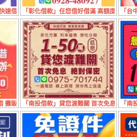
速借錢手續簡便 | 好借好還 最低利息
「彰化借款」任您借好借滿 高額度放款 |
「台中
販借款 | 2-60萬 小額週轉鈔好辦
「南投借款」貸您渡難關 首次免息絕對保密 |
「南投