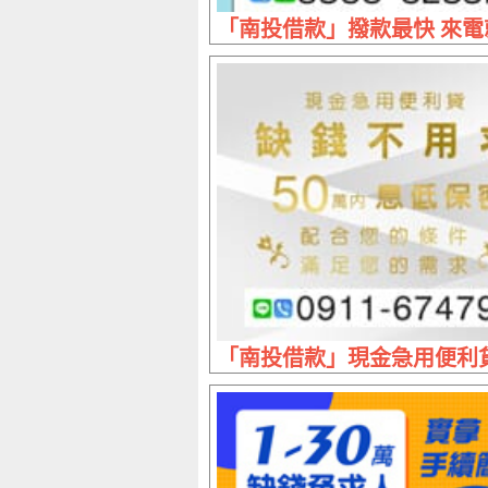
「南投借款」撥款最快 來電就
「南投借款」現金急用便利貸 