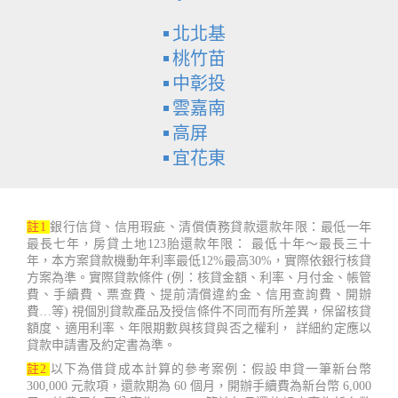
北北基
桃竹苗
中彰投
雲嘉南
高屏
宜花東
註1
銀行信貸、信用瑕疵、清償債務貸款還款年限：最低一年
最長七年，房貸土地123胎還款年限： 最低十年～最長三十
年，本方案貸款機動年利率最低12%最高30%，實際依銀行核貸
方案為準。實際貸款條件 (例：核貸金額、利率、月付金、帳管
費、手續費、票查費、提前清償違約金、信用查詢費、開辦
費…等) 視個別貸款產品及授信條件不同而有所差異，保留核貸
額度、適用利率、年限期數與核貸與否之權利， 詳細約定應以
貸款申請書及約定書為準。
註2
以下為借貸成本計算的參考案例：假設申貸一筆新台幣
300,000 元款項，還款期為 60 個月，開辦手續費為新台幣 6,000