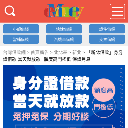
借錢LOGO
小額借錢
快速借錢
證件借錢
當鋪借錢
汽機車借錢
支票借錢
台灣借款網
>
首頁廣告
>
北北基
>
新北
>
「新北借款」身分
證借款 當天就放款 | 額度高門檻低 保證月息