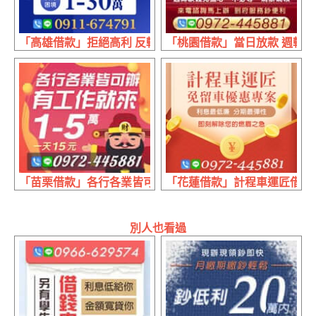
「高雄借款」拒絕高利 反轉困境 | 1~30萬 正派經營
「桃園借款」當日放款 週轉缺錢
「苗栗借款」各行各業皆可辦 有工作來就借 | 1~5萬 1天15元
「花蓮借款」計程車運匠借錢 
別人也看過