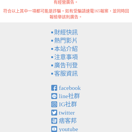
有經營廣告。
符合以上其中一項都可能是詐騙。如有受騙請速電165報案，並同時回
報檢舉該則廣告。
財經快訊
熱門影片
本站介紹
注意事項
廣告刊登
客服資訊
facebook
line社群
IG社群
twitter
痞客邦
youtube