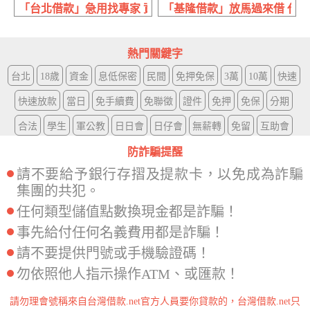
「台北借款」急用找專家 資金更靈活 | 最高200萬內 民間金
「基隆借款」放馬過來借 代書協辦
熱門關鍵字
台北
18歲
資金
息低保密
民間
免押免保
3萬
10萬
快速
快速放款
當日
免手續費
免聯徵
證件
免押
免保
分期
合法
學生
軍公教
日日會
日仔會
無薪轉
免留
互助會
防詐騙提醒
請不要給予銀行存摺及提款卡，以免成為詐騙
集團的共犯。
任何類型儲值點數換現金都是詐騙！
事先給付任何名義費用都是詐騙！
請不要提供門號或手機驗證碼！
勿依照他人指示操作ATM、或匯款！
請勿理會號稱來自台灣借款.net官方人員要你貸款的，台灣借款.net只