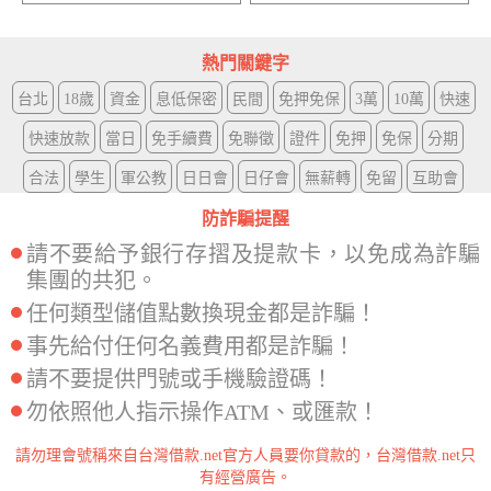
熱門關鍵字
台北
18歲
資金
息低保密
民間
免押免保
3萬
10萬
快速
快速放款
當日
免手續費
免聯徵
證件
免押
免保
分期
合法
學生
軍公教
日日會
日仔會
無薪轉
免留
互助會
防詐騙提醒
請不要給予銀行存摺及提款卡，以免成為詐騙
集團的共犯。
任何類型儲值點數換現金都是詐騙！
事先給付任何名義費用都是詐騙！
請不要提供門號或手機驗證碼！
勿依照他人指示操作ATM、或匯款！
請勿理會號稱來自台灣借款.net官方人員要你貸款的，台灣借款.net只
有經營廣告。