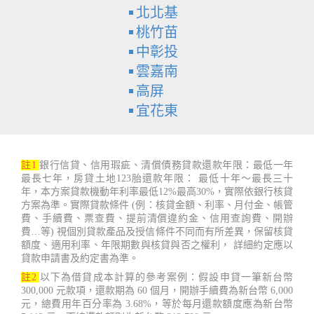
北北基
桃竹苗
中彰投
雲嘉南
高屏
宜花東
註1
銀行信貸、信用瑕疵、清償債務貸款還款年限：最低一年
最長七年，房貸土地123胎還款年限： 最低十年～最長三十
年，本方案貸款機動年利率最低12%最高30%，實際依銀行核貸
方案為準。實際貸款條件 (例：核貸金額、利率、月付金、帳管
費、手續費、票查費、提前清償違約金、信用查詢費、開辦
費…等) 視個別貸款產品及授信條件不同而有所差異，保留核貸
額度、適用利率、年限期數與核貸與否之權利， 詳細約定應以
貸款申請書及約定書為準。
註2
以下為借貸成本計算的參考案例：假設申貸一筆新台幣
300,000 元款項，還款期為 60 個月，開辦手續費為新台幣 6,000
元，總費用年百分率為 3.68%，等於每月還款額度應為新台幣