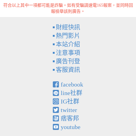
符合以上其中一項都可能是詐騙。如有受騙請速電165報案，並同時回
報檢舉該則廣告。
財經快訊
熱門影片
本站介紹
注意事項
廣告刊登
客服資訊
facebook
line社群
IG社群
twitter
痞客邦
youtube