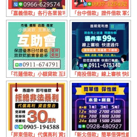
「嘉義借款」各行各業皆可辦 有工作來就借 | 1~5萬 1天15元
「台中借款」證件借款 軍公教貸
「花蓮借款」小額貸款 互助會 | 日付最低 保證優惠
「南投借款」線上審核 快速過件
「屏東借款」代償高利 資金整合 | 30萬內 免薪轉免勞保免
「新北借款」簡單借彈性繳 本利攤