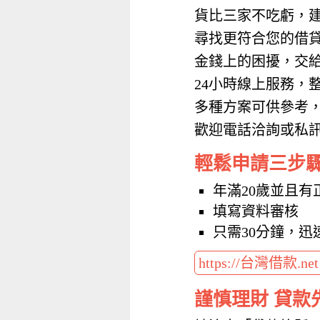
貨比三家不吃虧，
尋找更符合您的借
金錢上的困擾，交
24小時線上服務，
多種方案可供參考
歡迎電話洽詢或私訊加
輕鬆申請三步
年滿20歲並且有
填寫資料審核
只需30分鐘，迅
https://台灣借款.ne
謹慎理財 貸款