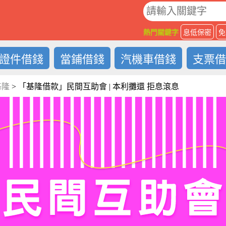
O
熱門關鍵字
息低保密
免
證件借錢
當鋪借錢
汽機車借錢
支票
基隆
>
「基隆借款」民間互助會 | 本利攤還 拒息滾息