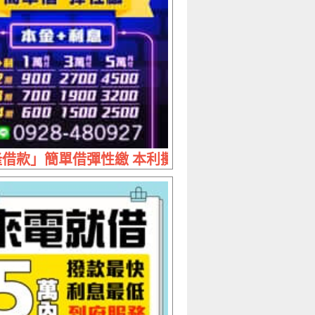
 夫妻經營 來電即撥款免擔心
借款」簡單借彈性繳 本利攤還 | 借5萬 分24期月付25