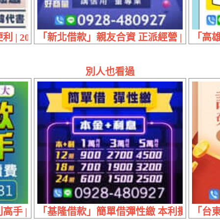
 | 20萬內 免擔保簡單辦輕鬆還
「新北借款」親友合資 正派經營 | 1~60萬
「高雄
別人也看過
高手 | 超低利率免手續費 市場攤販司機八大借款
「基隆借款」簡單借彈性繳 本利攤還 | 借5萬
「台東