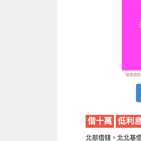
「基隆借款
借十萬
低利
北部借錢，北北基