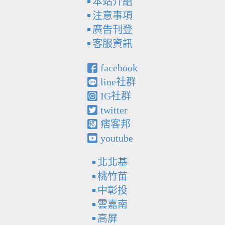
本站介紹
注意事項
廣告刊登
客服資訊
facebook
line社群
IG社群
twitter
痞客邦
youtube
北北基
桃竹苗
中彰投
雲嘉南
高屏