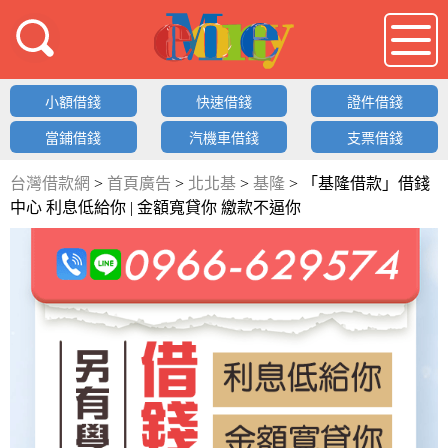
借錢LOGO
小額借錢
快速借錢
證件借錢
當鋪借錢
汽機車借錢
支票借錢
台灣借款網
>
首頁廣告
>
北北基
>
基隆
>
「基隆借款」借錢
中心 利息低給你 | 金額寬貸你 繳款不逼你