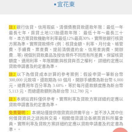
宜花東
註1
銀行信貸、信用瑕疵、清償債務貸款還款年限：最低一年
最長七年，房貸土地123胎還款年限： 最低十年～最長三十
年，本方案貸款機動年利率最低12%最高30%，實際依銀行核貸
方案為準。實際貸款條件 (例：核貸金額、利率、月付金、帳管
費、手續費、票查費、提前清償違約金、信用查詢費、開辦
費…等) 視個別貸款產品及授信條件不同而有所差異，保留核貸
額度、適用利率、年限期數與核貸與否之權利， 詳細約定應以
貸款申請書及約定書為準。
註2
以下為借貸成本計算的參考案例：假設申貸一筆新台幣
300,000 元款項，還款期為 60 個月，開辦手續費為新台幣 6,000
元，總費用年百分率為 3.68%，等於每月還款額度應為新台幣
5,113 元，而總還款額則為新台幣 312,780 元。
註3
本網站資料僅供參考，實際利率及貸款方案詳細約定應以
貸款申請書及約定書為準。
免責聲明：
本網站僅提供借貸資訊供需平台，並不涉入其中任
何借貸資訊之諮詢與交易，相關借貸請洽各網頁資料所屬會
員，實際利率及貸款方案詳細約定應以貸款申請書及約定書為
準。。