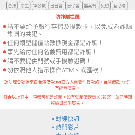
合法
學生
軍公教
日日會
日仔會
無薪轉
免留
互助會
防詐騙提醒
請不要給予銀行存摺及提款卡，以免成為詐騙
集團的共犯。
任何類型儲值點數換現金都是詐騙！
事先給付任何名義費用都是詐騙！
請不要提供門號或手機驗證碼！
勿依照他人指示操作ATM、或匯款！
請勿理會號稱來自台灣借款.net官方人員要你貸款的，台灣借款.net只
有經營廣告。
符合以上其中一項都可能是詐騙。如有受騙請速電165報案，並同時回
報檢舉該則廣告。
財經快訊
熱門影片