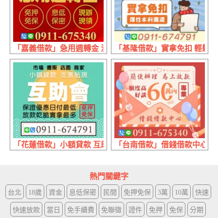
「嘉義借款」急用週轉金 沒有銀行高門檻 | 拒絕錢莊的暴利
「基隆借款」實拿免扣 輕鬆借
「花蓮借款」小額貸款 互助會 | 日付最低 保證優惠
「台南借款」借錢借款中心 額度
熱門關鍵字
台北
18歲
資金
息低保密
民間
免押免保
3萬
10萬
快速
快速放款
當日
免手續費
免聯徵
證件
免押
免保
分期