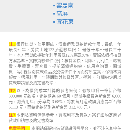
雲嘉南
高屏
宜花東
註1
銀行信貸、信用瑕疵、清償債務貸款還款年限：最低一年
最長七年，房貸土地123胎還款年限： 最低十年～最長三十
年，本方案貸款機動年利率最低12%最高30%，實際依銀行核貸
方案為準。實際貸款條件 (例：核貸金額、利率、月付金、帳管
費、手續費、票查費、提前清償違約金、信用查詢費、開辦
費…等) 視個別貸款產品及授信條件不同而有所差異，保留核貸
額度、適用利率、年限期數與核貸與否之權利， 詳細約定應以
貸款申請書及約定書為準。
註2
以下為借貸成本計算的參考案例：假設申貸一筆新台幣
300,000 元款項，還款期為 60 個月，開辦手續費為新台幣 6,000
元，總費用年百分率為 3.68%，等於每月還款額度應為新台幣
5,113 元，而總還款額則為新台幣 312,780 元。
註3
本網站資料僅供參考，實際利率及貸款方案詳細約定應以
貸款申請書及約定書為準。
免責聲明：
本網站僅提供借貸資訊供需平台，並不涉入其中任