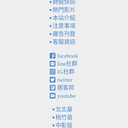
財經快訊
熱門影片
本站介紹
注意事項
廣告刊登
客服資訊
facebook
line社群
IG社群
twitter
痞客邦
youtube
北北基
桃竹苗
中彰投